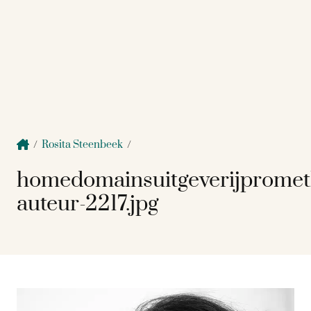
/
Rosita Steenbeek
/
homedomainsuitgeverijprome
auteur-2217.jpg