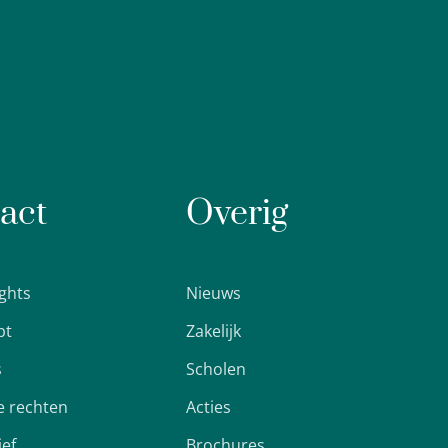
act
Overig
ights
Nieuws
pt
Zakelijk
s
Scholen
 rechten
Acties
ief
Brochures