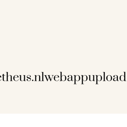
etheus.nlwebappuploa