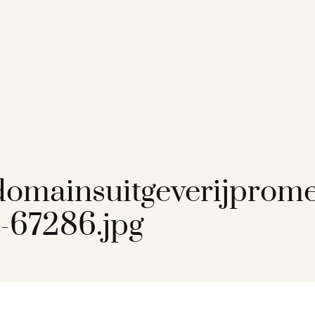
/
omainsuitgeverijprom
-67286.jpg