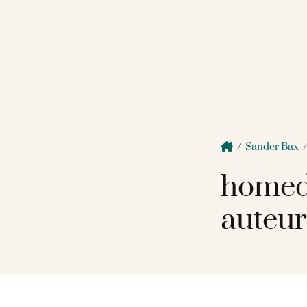
/
Sander Bax
homed
auteur