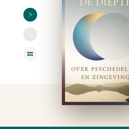
>
<
Overzicht