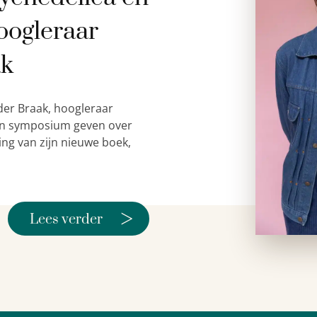
oogleraar
ak
der Braak, hoogleraar
 een symposium geven over
ing van zijn nieuwe boek,
>
Lees verder