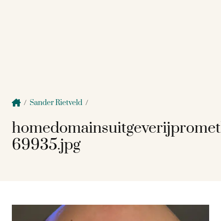
/
Sander Rietveld
/
homedomainsuitgeverijprome
69935.jpg