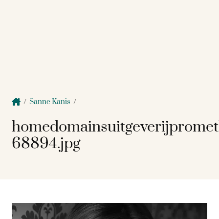
/
Sanne Kanis
/
homedomainsuitgeverijprome
68894.jpg