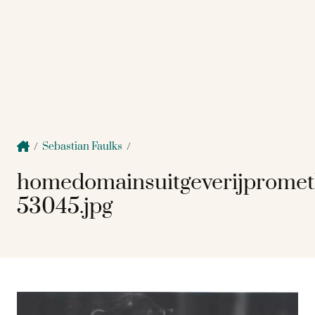
/
Sebastian Faulks
/
homedomainsuitgeverijprome
53045.jpg