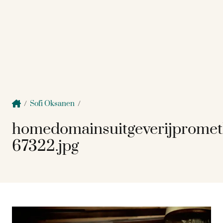
/
Sofi Oksanen
/
homedomainsuitgeverijprome
67322.jpg