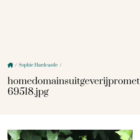
/
Sophie Hardcastle
/
homedomainsuitgeverijprome
69518.jpg