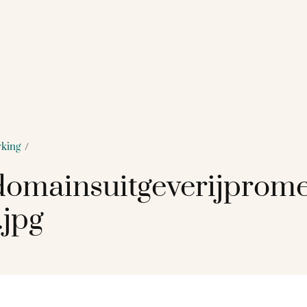
king
/
omainsuitgeverijprome
jpg