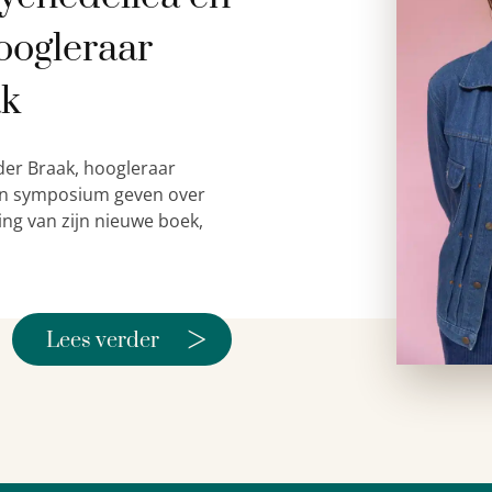
oogleraar
ak
der Braak, hoogleraar
 een symposium geven over
ing van zijn nieuwe boek,
>
Lees verder