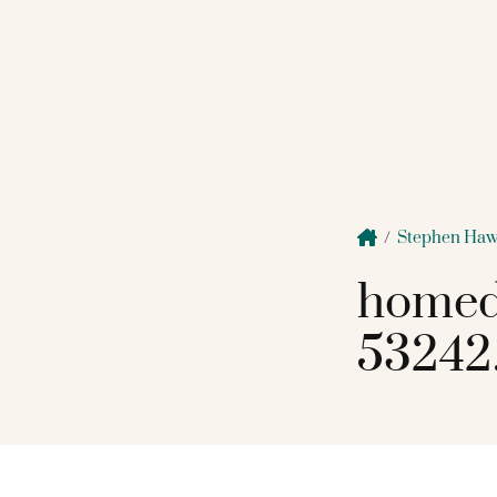
/
Stephen Haw
homed
53242.