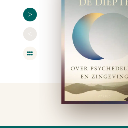
>
<
Overzicht