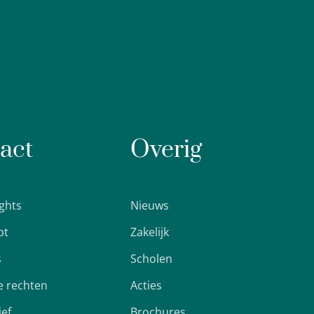
act
Overig
ights
Nieuws
pt
Zakelijk
s
Scholen
 rechten
Acties
ief
Brochures