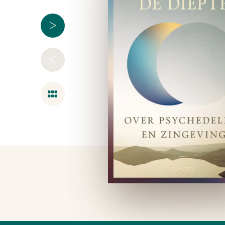
>
<
Overzicht