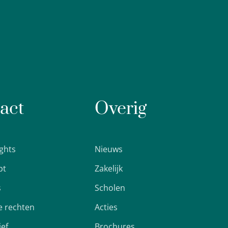
act
Overig
ights
Nieuws
pt
Zakelijk
s
Scholen
 rechten
Acties
ief
Brochures