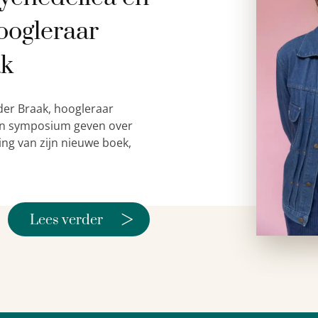
oogleraar
ak
der Braak, hoogleraar
 een symposium geven over
ing van zijn nieuwe boek,
>
Lees verder