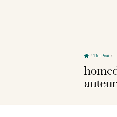
/
Tim Post
/
homed
auteur