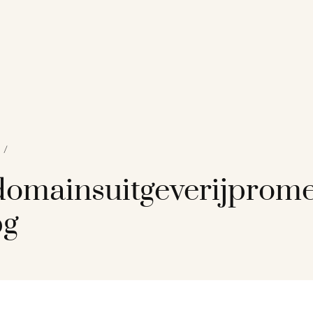
/
omainsuitgeverijprom
pg