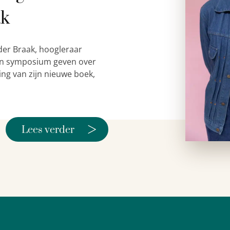
ak
der Braak, hoogleraar
 een symposium geven over
ing van zijn nieuwe boek,
>
Lees verder