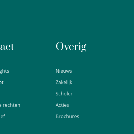
act
Overig
ights
Nieuws
pt
Zakelijk
s
Scholen
 rechten
Acties
ief
Brochures