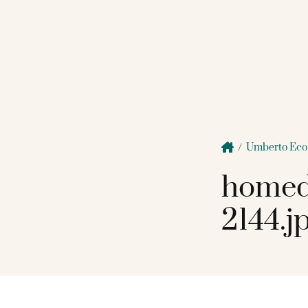
/
Umberto Eco
homed
2144.j