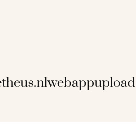
etheus.nlwebappuploa