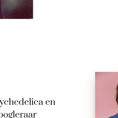
ychedelica en
oogleraar