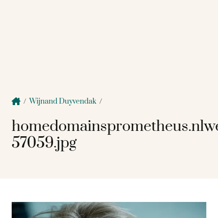
/
Wijnand Duyvendak
/
homedomainsprometheus.nlw
57059.jpg