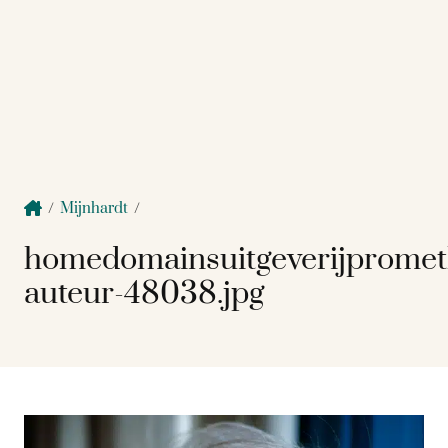
/
Mijnhardt
/
homedomainsuitgeverijprome
auteur-48038.jpg