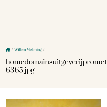
/
Willem Melching
/
homedomainsuitgeverijprome
6365.jpg