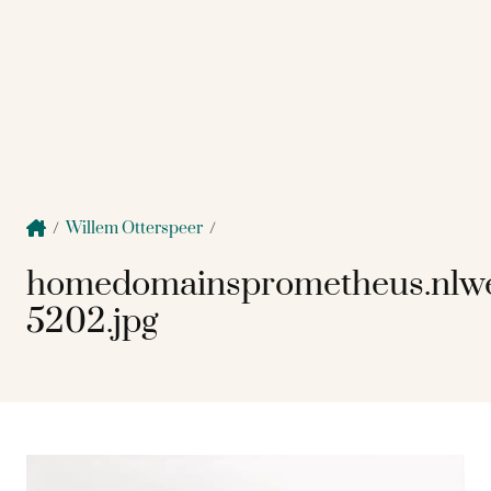
/
Willem Otterspeer
/
homedomainsprometheus.nlw
5202.jpg