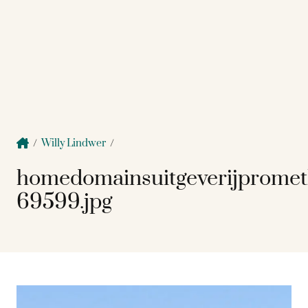
/
Willy Lindwer
/
homedomainsuitgeverijprome
69599.jpg