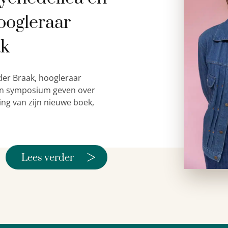
oogleraar
ak
der Braak, hoogleraar
 een symposium geven over
ing van zijn nieuwe boek,
>
Lees verder