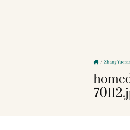
/
Zhang Yuera
homed
70112.