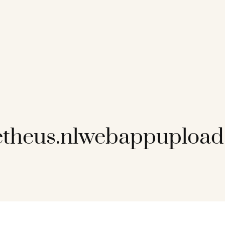
etheus.nlwebappuploa