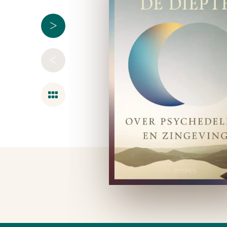
>
<
Overzicht