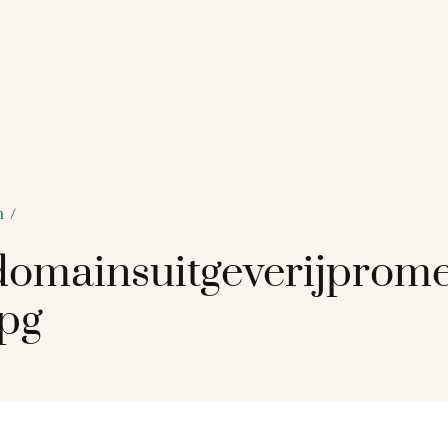
n
/
omainsuitgeverijprom
jpg