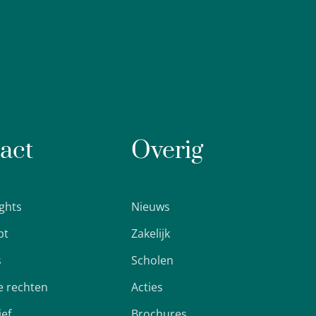
act
Overig
ights
Nieuws
pt
Zakelijk
s
Scholen
 rechten
Acties
ief
Brochures