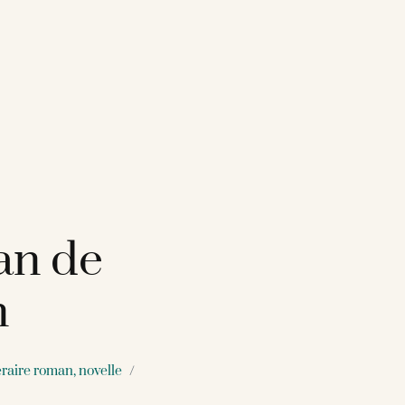
an de
n
eraire roman, novelle