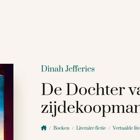
Dinah Jefferies
De Dochter v
zijdekoopma
Boeken
Literaire fictie
Vertaalde lit