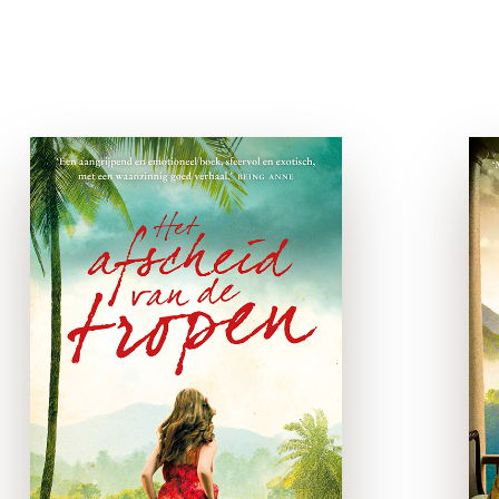
Over
De vrouw van de theeplanter
:
‘Mijn ideale boek; mysterie, liefde, liefdes
santa montefiore
Het Afscheid van de
tropen
e-boek
Malakka, 1955. Lydia
Cartwright komt van een
bezoek aan een zieke
vriendin thuis in een
uitgestorven huis. De
bedienden zijn weg, de
telefoon geeft geen gehoor.
Ook haar man Alec …