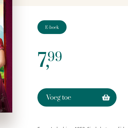
E-boek
7,
99
Voeg toe