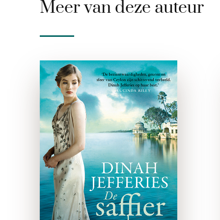
Meer van deze auteur
De Saffierweduwe
e-boek
Ceylon, 1935. Louisa Reeve
en haar man Elliot lijken een
stel te zijn dat alles heeft; zij
is de dochter van een
succesvolle Britse juwelier,
hij een charmante zakenman
vol …