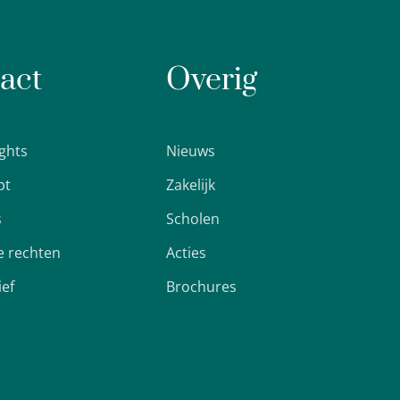
act
Overig
ights
Nieuws
pt
Zakelijk
s
Scholen
 rechten
Acties
ief
Brochures