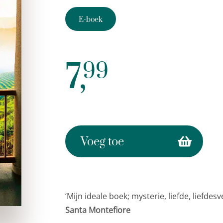
E-boek
7,
99
Voeg toe
‘Mijn ideale boek; mysterie, liefde, liefdes
Santa Montefiore