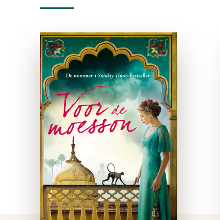
Voor de moesson
e-boek
De nummer 1 Sunday Times-
bestseller ‘Voor de moesson
is een zinderende,
opzienbarende pageturner
en bevestigt Jefferies’
reputatie als een sublieme
verteller en een
scherpzinnig observator van
de twintigste-eeuwse
koloniale geschiedenis.’ …