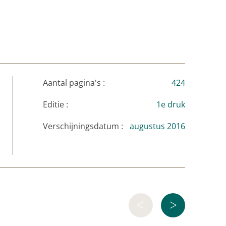
nah Jefferies woont met haar man in
zie, hebzucht en tragedie.’
Woman&Home
van de theeplanter
is historische fictie op haar
y Express
Aantal pagina's :
424
Editie :
1e druk
Verschijningsdatum :
augustus 2016
<
>