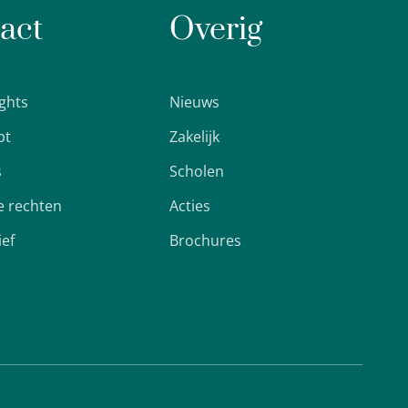
act
Overig
ights
Nieuws
pt
Zakelijk
s
Scholen
 rechten
Acties
ief
Brochures