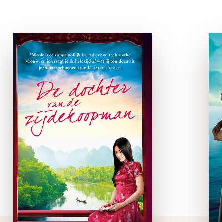
De Dochter van de
zijdekoopman
e-boek
Frans-Indochina, 1952. Sinds
het overlijden van haar
moeder leeft de achttien jaar
oude half Franse, half
Vietnamese Nicole in de
schaduw van haar knappe
oudere zus Sylvie. Wanneer
hun vader …