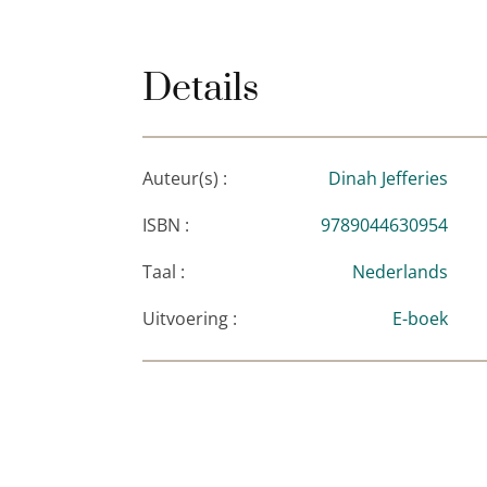
tweede,
De vrouw van de theeplanter
. Di
Gloucestershire.
Details
‘Een aangrijpend verhaal over liefde, jaloe
‘Rijk en ongelooflijk levensecht.
De vrouw 
best. Gewoonweg betoverend.’
The Sunda
Auteur(s) :
Dinah Jefferies
ISBN :
9789044630954
Taal :
Nederlands
Uitvoering :
E-boek