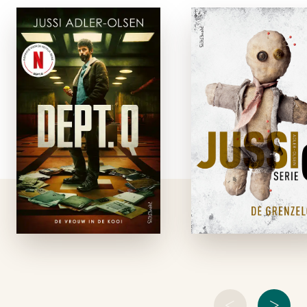
Dept. Q – De
De Grenzeloz
vrouw in de
paperbac
kooi
Wanne
paperback
rechercheur Ca
Mørck tijdens zi
Op een prachtige
hazenslaapje in 
winterdag verdwijnt
kelder op h
de jonge linkse
politiebureau 
politica Merete
Kopenhagen wor
Lynggaard zonder
gebeld door e
een spoor achter te
collega op het eila
laten. De media
Bornholm die h
duiken op het verhaal
een oud
en suggereren van
onopgeloste zaak
alles: van moord en …
<
>