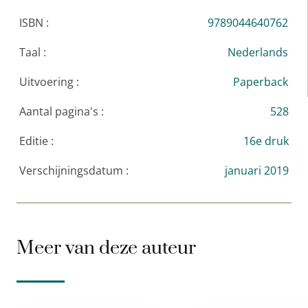
jaren te bieden hebben.’
Jyllands-Posten
ISBN :
9789044640762
Taal :
Nederlands
‘De beste in zijn genre. (…) Uitermate spannend.’
NRC Handelsblad
Uitvoering :
Paperback
Aantal pagina's :
528
Editie :
16e druk
Verschijningsdatum :
januari 2019
Meer van deze auteur