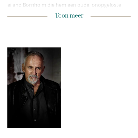
eiland Bornholm die hem een oude, onopgeloste
zaak in de maag probeert te splitsen, wijst hij deze
Toon minder
Toon meer
resoluut af. De consequenties daarvan zijn niet te
overzien. Onder druk van zijn assistente Rose begint
hij, als hoofd van de afdeling ‘onopgeloste zaken’ Q,
toch aan het onderzoek. Zeventien jaar eerder
verdween een jonge vrouw van haar school en werd
dood teruggevonden, boven in een boom hangend.
Mørck, nuchter als hij is, moet alles op alles zetten
om deze raadselachtige zaak op te lossen. Terwijl
oude kwesties en geheimen Carl, zijn collega’s Rose
en Assad en de nieuwkomer Gordon onderuit
dreigen te halen, worden zij op alle mogelijke
manieren op de proef gesteld.
Jussi Adler-Olsens Serie Q-boeken bereiken stuk voor
stuk de internationale bestsellerlijsten. Met
De