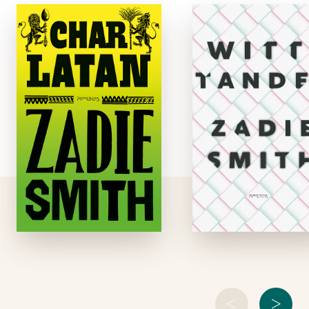
verschijnen, en volgend jaar vermoedelijk ook niet.’
Charlatan
Witte tande
Philip Hensher,
The Daily Telegraph
paperback
e-boe
Engeland in de
Ontmoet de famili
negentiende eeuw.
Jones, Iqbal 
Eliza Touchet is de
Chalfen. Drie famili
Schotse huishoudster
aan het eind van 
– en aangetrouwde
twintigste eeuw, al
nicht – van William
drie min of me
Ainsworth, een
Engels, all
schrijver wiens roem
persoonlij
tanende is en met
historisch 
wie ze al …
genetisch bij elka
betrokken.De
<
>