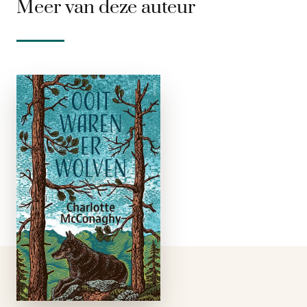
Meer van deze auteur
Ooit waren er
wolven
e-boek
Een onmiddellijke
New York Times-
bestseller Een wild
en aangrijpend
verhaal over de strijd
van een vrouw die
tegen elke prijs
wolven opnieuw in de
Schotse Hooglanden
probeert te