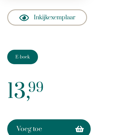
Inkijkexemplaar
E-boek
13,
99
Voeg toe