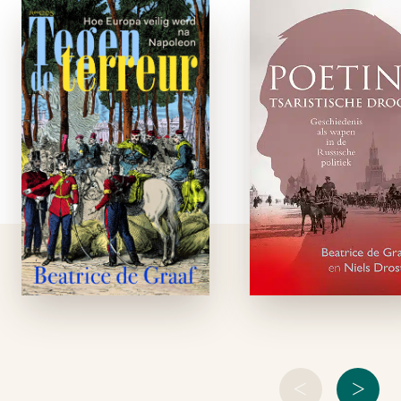
Tegen de
Poetin
terreur
tsaristisc
droo
e-boek
paperbac
Wat gebeurde er
nadat Napoleon in
Historicus Beatrice 
1815 definitief was
Graaf 
verslagen? Hoe kwam
Ruslandexpert Nie
het Europese
Drost laten aan 
continent tot
hand van duizend
bedaren? Na 25 jaar
toespraken 
van oorlog en chaos
verklaringen van h
verlangde de
Kremlin zien h
bevolking naar rust
Poetin radicaliseerd
en …
Met als startpu
2000, toen Poetin
<
>