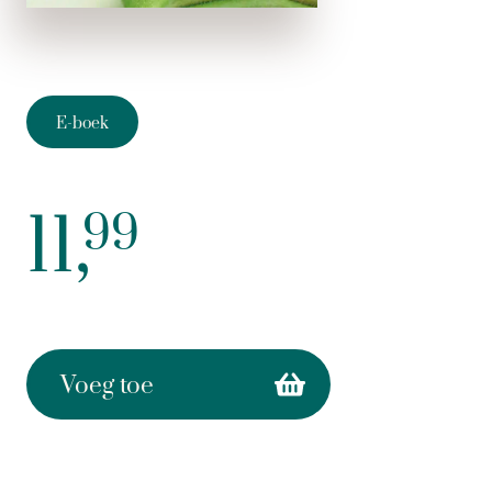
E-boek
11,
99
Voeg toe