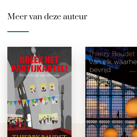
Meer van deze auteur
Breek het
Van el
partijkartel!
waarhee
bevrij
e-boek
e-boe
Het democratische
systeem verkeert in
In deze ontroeren
bijna alle westerse
roman kruipt Thier
landen in crisis. De
Baudet in de hu
gevestigde partijen
van cellist Philip
zijn hun feeling met
Gautier: e
het electoraat
babyboomer d
verloren; anti-
vanuit h