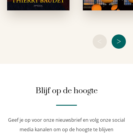
establishment
hedendaagse Pari
bewegingen komen
nadenkt over 
op; het wederzijdse
idealen van zi
wantrouwen groeit
generatie – en
en …
<
>
Blijf op de hoogte
Geef je op voor onze nieuwsbrief en volg onze social
media kanalen om op de hoogte te blijven