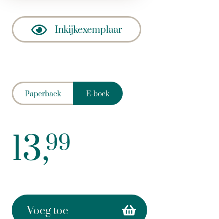
Inkijkexemplaar
Paperback
E-boek
13,
99
Voeg toe