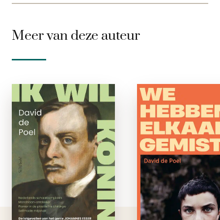
Meer van deze auteur
Ik wil koning
We hebbe
zijn
elkaar gemis
e-boek
e-boe
Johannes Esser (1877-
Na het plotselin
1946) hoort thuis in
overlijden van zi
het rijtje Albert
moeder blijft 
Einstein, Hugo de
zesjarige Bastia
Vries en Wilhelm
met zijn vader achte
Röntgen. Hij was
Al snel meldt zi
Nederlands
een nieuwe vrou