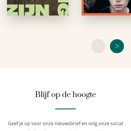
schaakkampioen,
Op het eerste gezic
Mondriaan-
lijkt er weinig mis
ontdekker, pionier in
de plastische
chirurgie en
selfmade miljonair.
En …
<
>
Blijf op de hoogte
Geef je op voor onze nieuwsbrief en volg onze social