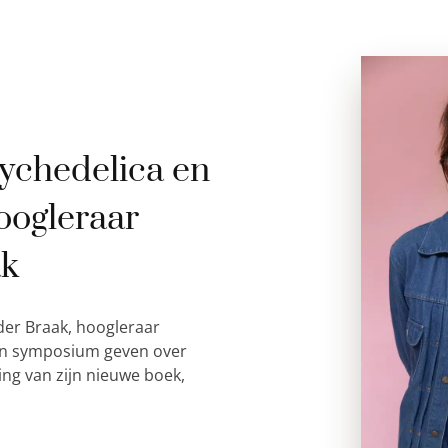
ychedelica en
oogleraar
ak
der Braak, hoogleraar
 een symposium geven over
ing van zijn nieuwe boek,