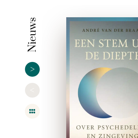
Nieuws
>
<
Overzicht