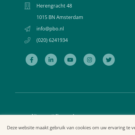
Herengracht 48
1015 BN Amsterdam
info@pbo.nl
(020) 6241934
Uitgeverij Prometheus
Deze website maakt gebruik van cookies om uw ervaring te ver