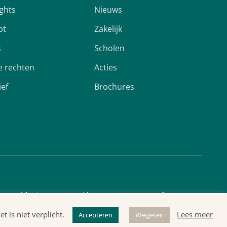
ights
Nieuws
pt
Zakelijk
s
Scholen
 rechten
Acties
ief
Brochures
cyverklaring
Algemene voorwaarden
 is niet verplicht.
Lees meer
Accepteren
Weigeren