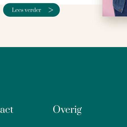
>
Lees verder
act
Overig