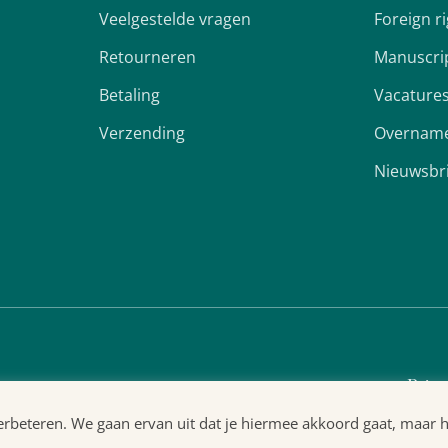
Veelgestelde vragen
Foreign r
Retourneren
Manuscri
Betaling
Vacature
Verzending
Overname
Nieuwsbr
Priva
beteren. We gaan ervan uit dat je hiermee akkoord gaat, maar het