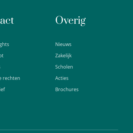
act
Overig
ights
Nieuws
pt
Zakelijk
s
Scholen
 rechten
Acties
ief
Brochures