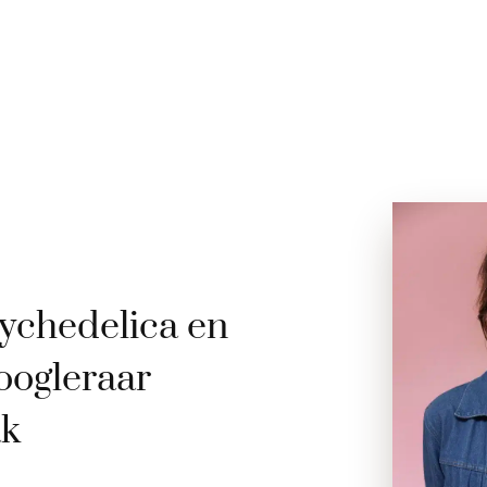
ychedelica en
oogleraar
ak