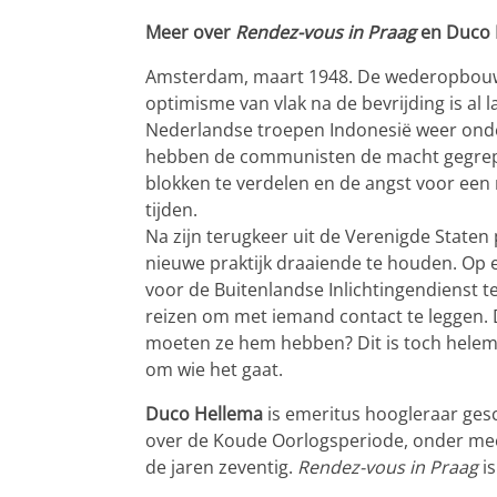
Meer over
Rendez-vous in Praag
en Duco 
Amsterdam, maart 1948. De wederopbou
optimisme van vlak na de bevrijding is al
Nederlandse troepen Indonesië weer onder 
hebben de communisten de macht gegrepen.
blokken te verdelen en de angst voor een
tijden.
Na zijn terugkeer uit de Verenigde Staten
nieuwe praktijk draaiende te houden. Op e
voor de Buitenlandse Inlichtingendienst t
reizen om met iemand contact te leggen.
moeten ze hem hebben? Dit is toch helem
om wie het gaat.
Duco Hellema
is emeritus hoogleraar ges
over de Koude Oorlogsperiode, onder meer
de jaren zeventig.
Rendez-vous in Praag
is