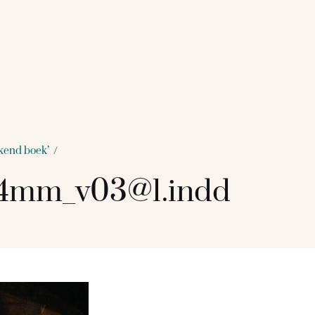
kkend boek’
/
44mm_v03@1.indd