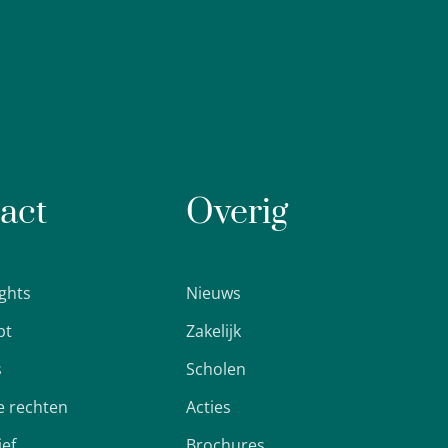
act
Overig
ights
Nieuws
pt
Zakelijk
s
Scholen
 rechten
Acties
ief
Brochures