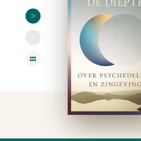
>
<
Overzicht