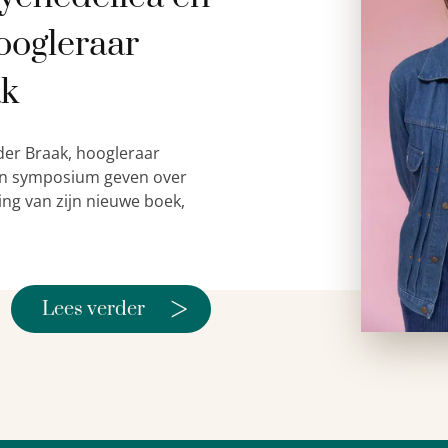
oogleraar
ak
der Braak, hoogleraar
 een symposium geven over
ing van zijn nieuwe boek,
>
Lees verder