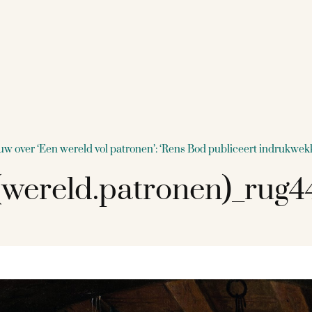
ouw over ‘Een wereld vol patronen’: ‘Rens Bod publiceert indrukwe
wereld.patronen)_rug