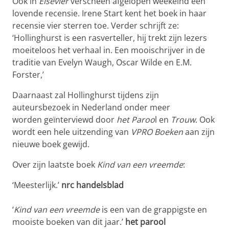
Ook in
Elsevier
verscheen afgelopen weekeind een
lovende recensie. Irene Start kent het boek in haar
recensie vier sterren toe. Verder schrijft ze:
‘Hollinghurst is een rasverteller, hij trekt zijn lezers
moeiteloos het verhaal in. Een mooischrijver in de
traditie van Evelyn Waugh, Oscar Wilde en E.M.
Forster,’
Daarnaast zal Hollinghurst tijdens zijn
auteursbezoek in Nederland onder meer
worden geïnterviewd door
het Paroo
l en
Trouw
. Ook
wordt een hele uitzending van
VPRO Boeken
aan zijn
nieuwe boek gewijd.
Over zijn laatste boek
Kind van een vreemde
:
‘Meesterlijk.’
nrc handelsblad
‘
Kind van een vreemde
is een van de grappigste en
mooiste boeken van dit jaar.’
het parool