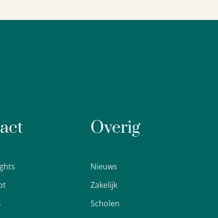
act
Overig
ights
Nieuws
pt
Zakelijk
s
Scholen