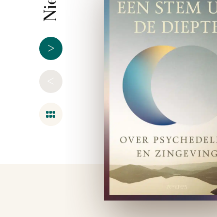
>
<
Overzicht