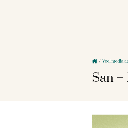
/
Veel media aa
San – 