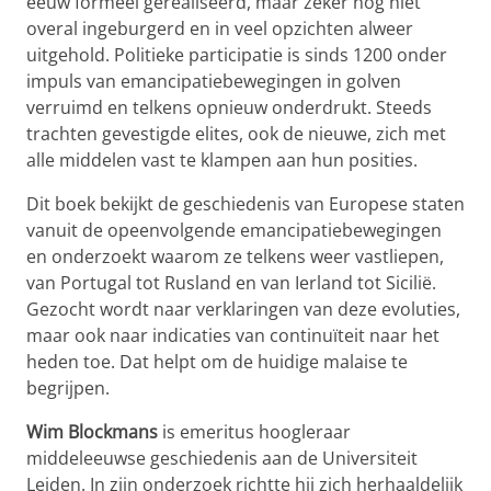
eeuw formeel gerealiseerd, maar zeker nog niet
overal ingeburgerd en in veel opzichten alweer
uitgehold. Politieke participatie is sinds 1200 onder
impuls van emancipatiebewegingen in golven
verruimd en telkens opnieuw onderdrukt. Steeds
trachten gevestigde elites, ook de nieuwe, zich met
alle middelen vast te klampen aan hun posities.
Dit boek bekijkt de geschiedenis van Europese staten
vanuit de opeenvolgende emancipatiebewegingen
en onderzoekt waarom ze telkens weer vastliepen,
van Portugal tot Rusland en van Ierland tot Sicilië.
Gezocht wordt naar verklaringen van deze evoluties,
maar ook naar indicaties van continuïteit naar het
heden toe. Dat helpt om de huidige malaise te
begrijpen.
Wim Blockmans
is emeritus hoogleraar
middeleeuwse geschiedenis aan de Universiteit
Leiden. In zijn onderzoek richtte hij zich herhaaldelijk