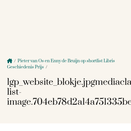
/
Pieter van Os en Enny de Bruijn op shortlist Libris
Geschiedenis Prijs
/
lgp_website_blokje.jpgmediacla
list-
image.704eb78d2a14a751335b