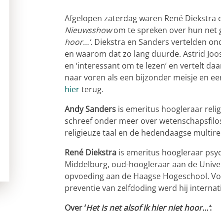
Afgelopen zaterdag waren René Diekstra e
Nieuwsshow
om te spreken over hun net 
hoor…’
. Diekstra en Sanders vertelden on
en waarom dat zo lang duurde. Astrid Joo
en ‘interessant om te lezen’ en vertelt daa
naar voren als een bijzonder meisje en een
hier
terug.
Andy Sanders
is emeritus hoogleraar religi
schreef onder meer over wetenschapsfiloso
religieuze taal en de hedendaagse multire
René Diekstra
is emeritus hoogleraar psy
Middelburg, oud-hoogleraar aan de Univers
opvoeding aan de Haagse Hogeschool. Voo
preventie van zelfdoding werd hij interna
Over ‘
Het is net alsof ik hier niet hoor…’
: