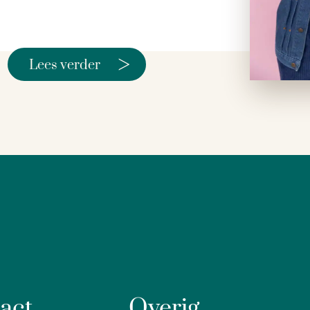
>
Lees verder
act
Overig