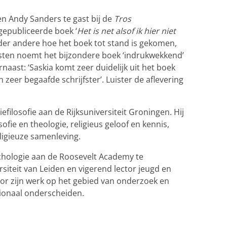
n Andy Sanders te gast bij de
Tros
gepubliceerde boek ‘
Het is net alsof ik hier niet
der andere hoe het boek tot stand is gekomen,
sten noemt het bijzondere boek ‘indrukwekkend’
rnaast: ‘Saskia komt zeer duidelijk uit het boek
 zeer begaafde schrijfster’. Luister de aflevering
efilosofie aan de Rijksuniversiteit Groningen. Hij
fie en theologie, religieus geloof en kennis,
ligieuze samenleving.
chologie aan de Roosevelt Academy te
iteit van Leiden en vigerend lector jeugd en
r zijn werk op het gebied van onderzoek en
tionaal onderscheiden.