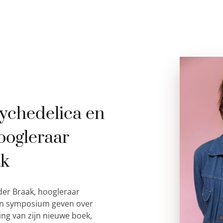
ychedelica en
oogleraar
ak
der Braak, hoogleraar
 een symposium geven over
ing van zijn nieuwe boek,