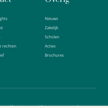
ights
Nieuws
pt
Zakelijk
s
Scholen
 rechten
Acties
ief
Brochures
cyverklaring
Algemene voorwaarden