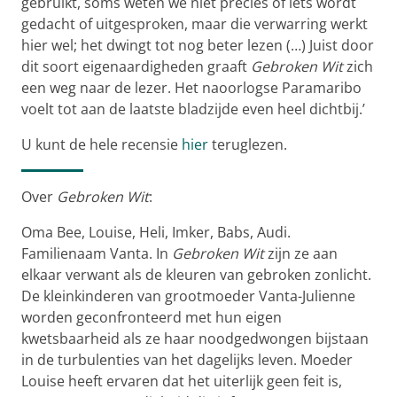
gebruikt, soms weten we niet precies of iets wordt
gedacht of uitgesproken, maar die verwarring werkt
hier wel; het dwingt tot nog beter lezen (…) Juist door
dit soort eigenaardigheden graaft
Gebroken Wit
zich
een weg naar de lezer. Het naoorlogse Paramaribo
voelt tot aan de laatste bladzijde even heel dichtbij.’
U kunt de hele recensie
hier
teruglezen.
Over
Gebroken Wit
:
Oma Bee, Louise, Heli, Imker, Babs, Audi.
Familienaam Vanta. In
Gebroken Wit
zijn ze aan
elkaar verwant als de kleuren van gebroken zonlicht.
De kleinkinderen van grootmoeder Vanta-Julienne
worden geconfronteerd met hun eigen
kwetsbaarheid als ze haar noodgedwongen bijstaan
in de turbulenties van het dagelijks leven. Moeder
Louise heeft ervaren dat het uiterlijk geen feit is,