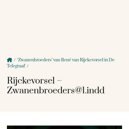
/
‘Zwanenbroeders’ van René van Rijckevorsel in De
Telegraaf
/
Rijckevorsel –
Zwanenbroeders@1.indd