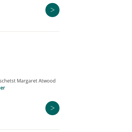
>
jl schetst Margaret Atwood
der
>