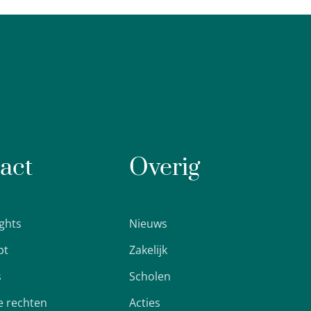
act
Overig
ights
Nieuws
pt
Zakelijk
s
Scholen
 rechten
Acties