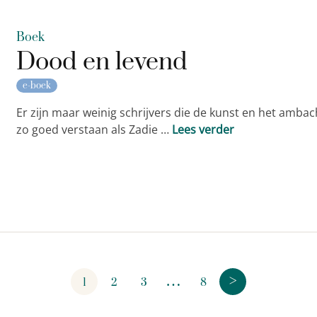
Boek
Dood en levend
e-boek
Er zijn maar weinig schrijvers die de kunst en het ambach
zo goed verstaan als Zadie …
Lees verder
>
…
1
2
3
8