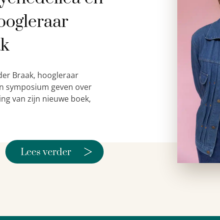
oogleraar
ak
der Braak, hoogleraar
 een symposium geven over
ing van zijn nieuwe boek,
>
Lees verder