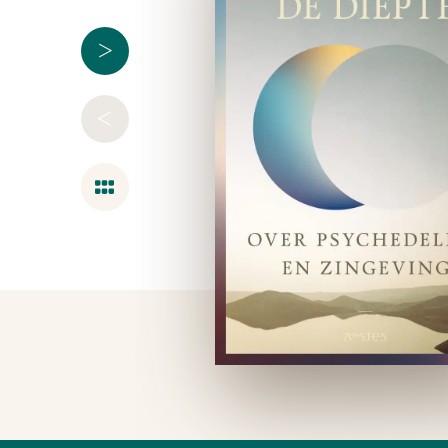
>
<
Overzicht