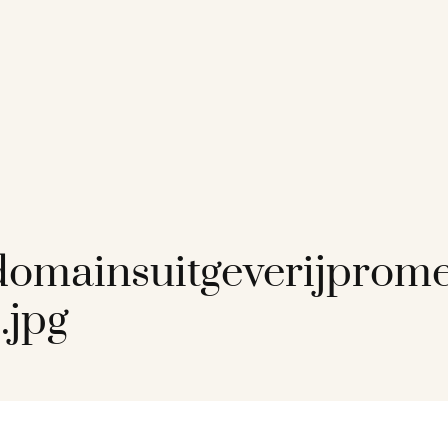
omainsuitgeverijprom
.jpg