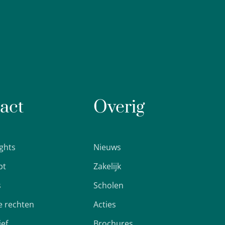
act
Overig
ights
Nieuws
pt
Zakelijk
s
Scholen
 rechten
Acties
ief
Brochures