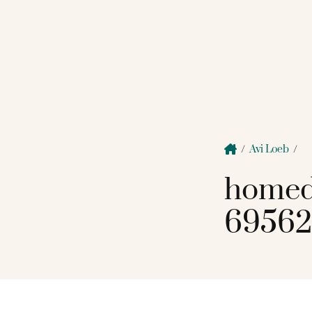
/
Avi Loeb
/
homed
69562