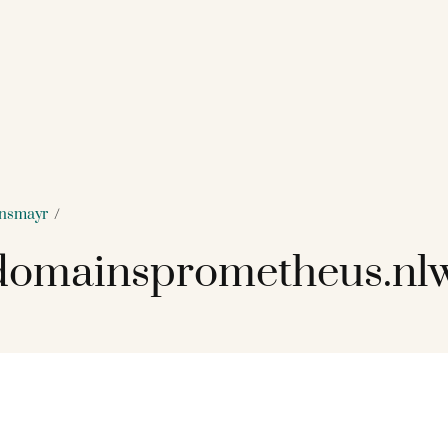
ansmayr
/
omainsprometheus.nlw