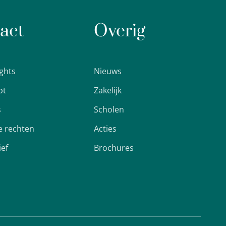
act
Overig
ights
Nieuws
pt
Zakelijk
s
Scholen
 rechten
Acties
ief
Brochures