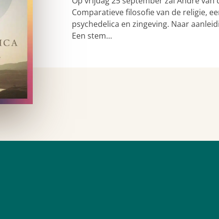
Op vrijdag 25 september zal André van 
Comparatieve filosofie van de religie,
psychedelica en zingeving. Naar aanleid
Een stem…