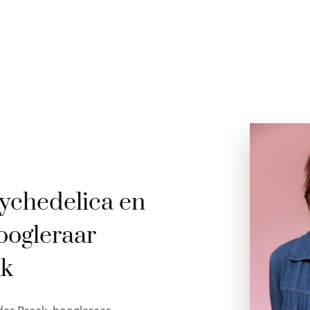
ychedelica en
oogleraar
ak