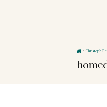
/
Christoph R
homed