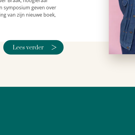
der Braak, hoogleraar
 een symposium geven over
ing van zijn nieuwe boek,
>
Lees verder