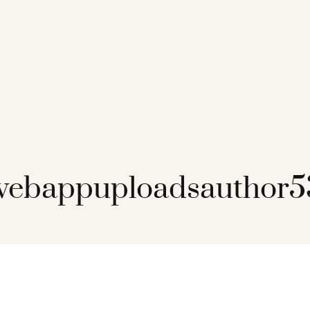
ebappuploadsauthor53