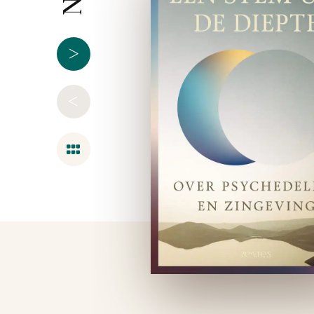
>
<
Overzicht