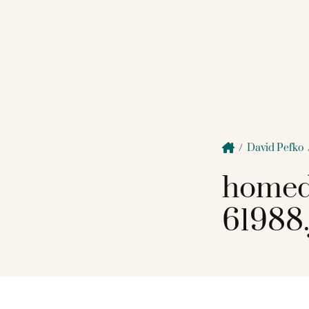
/
David Pefko
homed
61988.