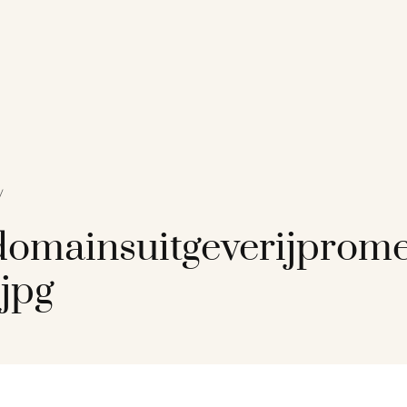
/
omainsuitgeverijprom
jpg