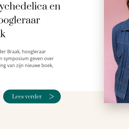
ychedelica en
oogleraar
ak
der Braak, hoogleraar
 een symposium geven over
ing van zijn nieuwe boek,
>
Lees verder