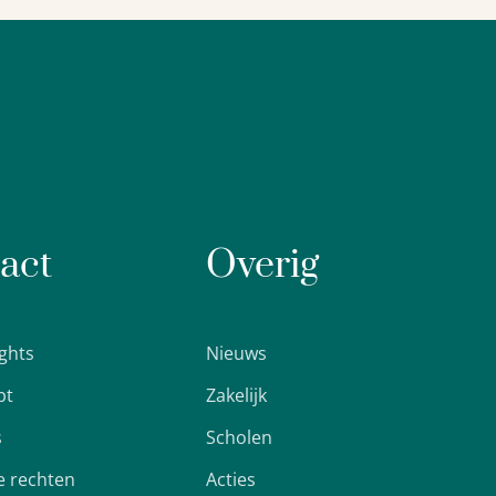
act
Overig
ights
Nieuws
pt
Zakelijk
s
Scholen
 rechten
Acties