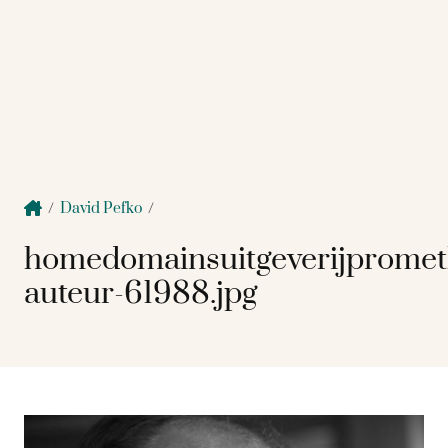
/
David Pefko
/
homedomainsuitgeverijprome
auteur-61988.jpg