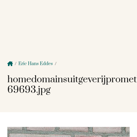
/
Eric Hans Eddes
/
homedomainsuitgeverijprome
69693.jpg