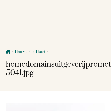
/
Han van der Horst
/
homedomainsuitgeverijprome
5041.jpg