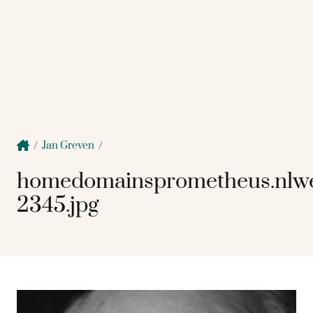
/
Jan Greven
/
homedomainsprometheus.nlw
2345.jpg