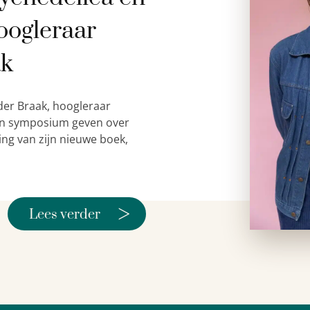
oogleraar
ak
der Braak, hoogleraar
 een symposium geven over
ing van zijn nieuwe boek,
>
Lees verder