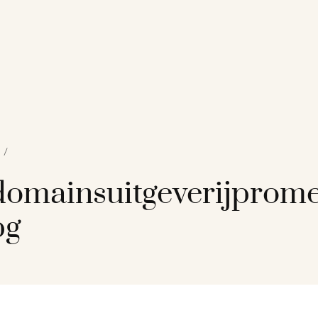
/
omainsuitgeverijprome
pg