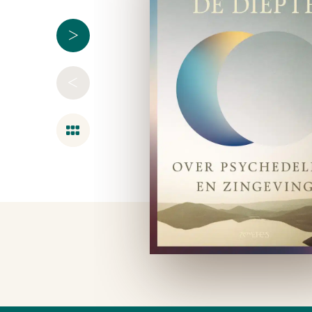
>
<
Overzicht