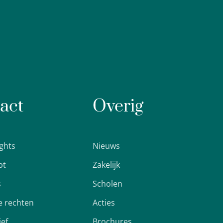
act
Overig
ights
Nieuws
pt
Zakelijk
s
Scholen
 rechten
Acties
ief
Brochures