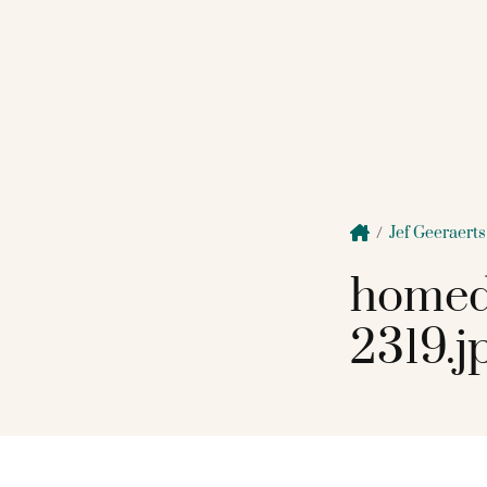
/
Jef Geeraerts
homed
2319.j