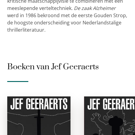
kritische maatschappijvisie te combineren met een
meeslepende verteltechniek.
De zaak Alzheimer
werd in 1986 bekroond met de eerste Gouden Strop,
de hoogste onderscheiding voor Nederlandstalige
thrillerliteratuur.
Boeken van Jef Geeraerts
Geld
De P
e-boek
e-boe
Carl Yvan Diehl (CYD),
Albert Savelkou