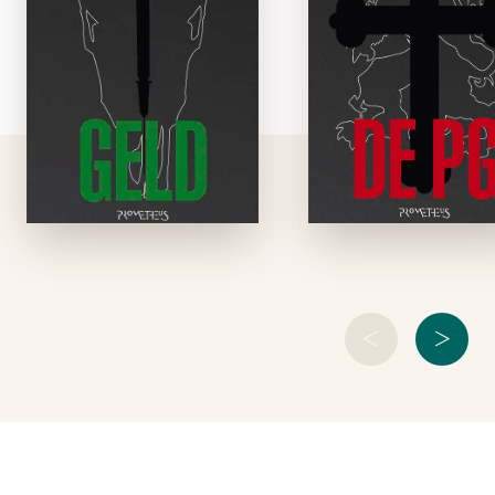
een welgestelde,
procureur-genera
vijftigjarige
te Antwerpen, is a
weduwnaar, brengt
het einde van e
zijn dagen
schitterende carrièr
aangenaam door op
Zijn vrouw, van ou
een riant
Belgische adel, hee
buitenverblijf, na een
zich verschanst in h
succesvolle carrière
Opus Dei, waarv
als
hun zoon volwaard
beleggingsadviseur.
Hij houdt ook van
mooie, jonge
vrouwen.Op …
<
>