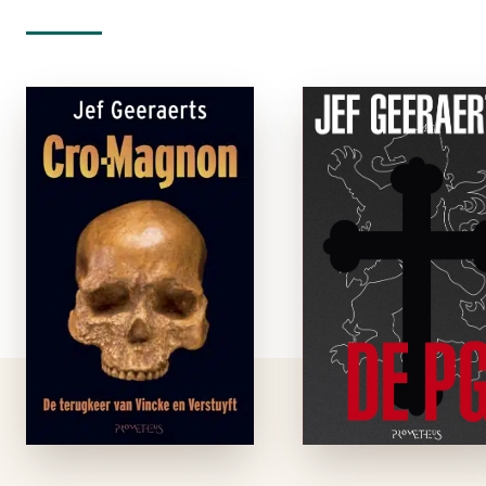
Cro-Magnon
De P
e-boek
e-boe
Op 13 april 2006
Albert Savelkou
vertrekt Freddy
procureur-genera
Verstuyft,
te Antwerpen, is a
commissaris van de
het einde van e
Gerechtelijke Politie
schitterende carrièr
te Antwerpen, per
Zijn vrouw, van ou
hogesnelheidstrein
Belgische adel, hee
naar Gordes, in de
zich verschanst in h
Provence, om de
Opus Dei, waarv
paasvakantie bij zijn
hun zoon volwaard
goede vriend en ex-
commissaris …