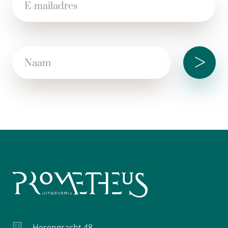
>
Herengracht 48