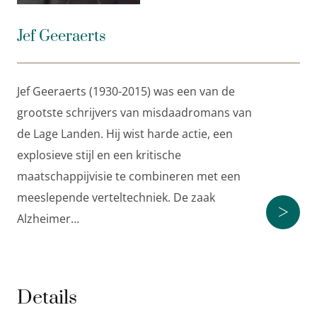
BPD (Borderline Personality Disorder). De gevolgen
Jef Geeraerts
zijn niet te overzien, en de situatie loopt finaal uit de
hand.
De inhoud van
Geld
is verzonnen, maar de
Jef Geeraerts (1930-2015) was een van de
symptomen van BPD heeft Jef Geeraerts grondig
grootste schrijvers van misdaadromans van
bestudeerd.
de Lage Landen. Hij wist harde actie, een
Jef Geeraerts (1930) is de grootmeester van de crime
explosieve stijl en een kritische
in de Lage Landen. In zijn misdaadromans weet hij
maatschappijvisie te combineren met een
harde actie, een explosieve stijl en een kritische
meeslepende verteltechniek. De zaak
>
maatschappijvisie te combineren met een
Alzheimer…
meeslepende verteltechniek.
‘Het stilistische talent van Geeraerts zorgt ervoor dat
Geld
weer een boek is dat je van je slaap berooft!’
Details
Het laatste nieuws