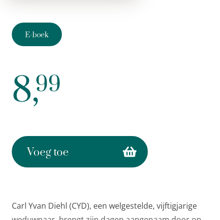
E-boek
8,
99
Voeg toe
Carl Yvan Diehl (CYD), een welgestelde, vijftigjarige
weduwnaar, brengt zijn dagen aangenaam door op