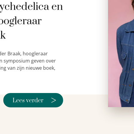
ychedelica en
oogleraar
ak
der Braak, hoogleraar
 een symposium geven over
ing van zijn nieuwe boek,
>
Lees verder