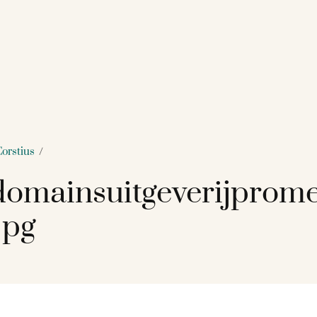
Corstius
/
omainsuitgeverijprom
jpg