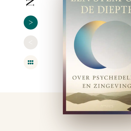
>
<
Overzicht