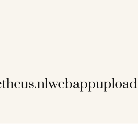
etheus.nlwebappuploa