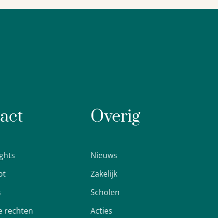
act
Overig
ights
Nieuws
pt
Zakelijk
s
Scholen
 rechten
Acties