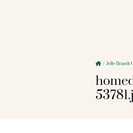
/
Jelle Brandt 
homed
53781.