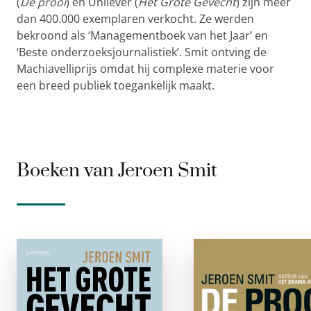
(
De prooi
) en Unilever (
Het Grote Gevecht
) zijn meer
dan 400.000 exemplaren verkocht. Ze werden
bekroond als ‘Managementboek van het Jaar’ en
‘Beste onderzoeksjournalistiek’. Smit ontving de
Machiavelliprijs omdat hij complexe materie voor
een breed publiek toegankelijk maakt.
Boeken van Jeroen Smit
Het Grote
De Proo
gevecht
paperbac