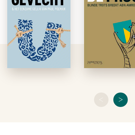
paperback
In oktober 20
betaalden Belge
Een echte leider durft
Schotten 
plannen te maken
Spanjaarden 
voor 2030-2040. Zo’n
miljard euro om A
ceo ontfermt zich
Amro uit elkaar 
over de grote
kunnen scheure
vraagstukken, zoals
Een overmaat a
de groeiende kloof
ambitie, arrogant
tussen arm en rijk en
en besluitelooshe
de opwarming van de
had van De bank
…
<
>