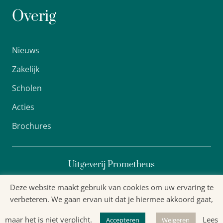
Overig
Nieuws
Zakelijk
Scholen
Acties
Brochures
Uitgeverij Prometheus
Deze website maakt gebruik van cookies om uw ervaring te
verbeteren. We gaan ervan uit dat je hiermee akkoord gaat,
Algemene voorwaarden
maar het is niet verplicht.
Lees
Accepteren
Weigeren
Privacyverklaring