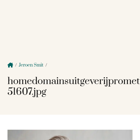
/
Jeroen Smit
/
homedomainsuitgeverijprome
51607.jpg