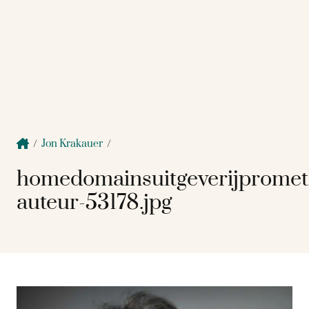
/
Jon Krakauer
/
homedomainsuitgeverijprome
auteur-53178.jpg