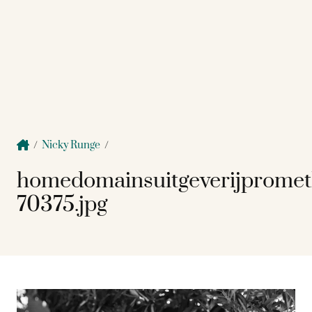
/
Nicky Runge
/
homedomainsuitgeverijprome
70375.jpg